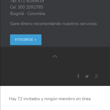
Tel: 571-8295629
Cel: 300 2092785
Bogotá - Colombia.
Gane dinero recomendando nuestros servicios:
INTEGRESE
Hay 72 invitados y ningún miembro en línea